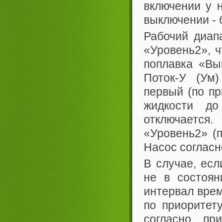
включении у н
выключении - 
Рабочий диап
«Уровень2», ч
поплавка «Вы
Поток-У (Ум
первый (по пр
жидкости до
отключаетс
«Уровень2» (п
Насос согласн
В случае, есл
не в состоян
интервал вре
по приоритет
согласно пр