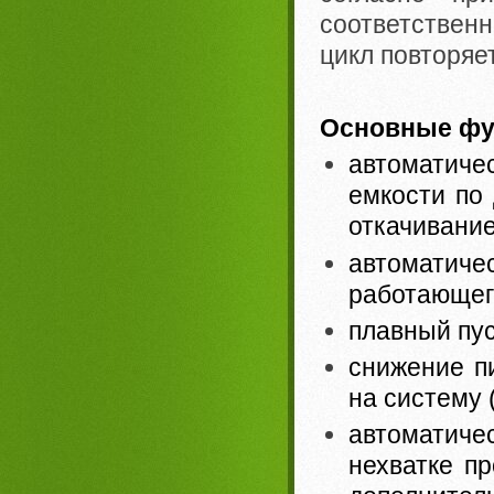
соответствен
цикл повторяе
Основные фу
автоматиче
емкости по
откачивание
автомати
работающег
плавный пус
снижение п
на систему 
автоматиче
нехватке п