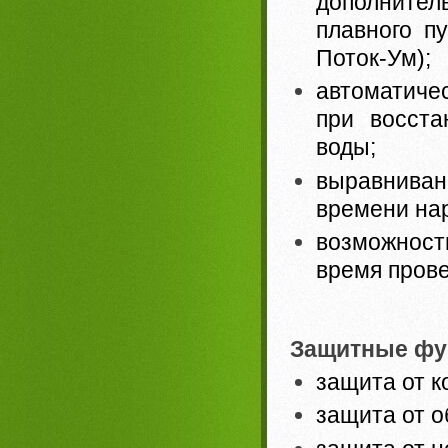
дополнител
плавного п
Поток-Ум);
автоматичес
при восста
воды;
выравниван
времени нар
возможност
время прове
Защитные фу
защита от к
защита от о