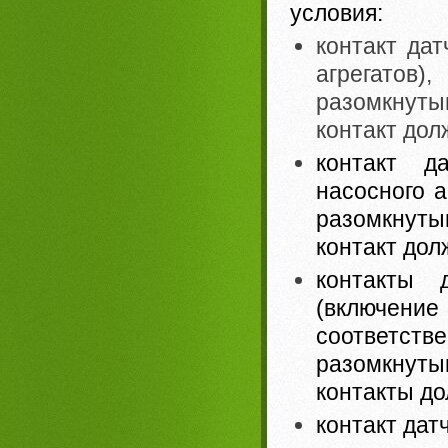
условия:
контакт да
агрегатов
разомкнуты
контакт дол
контакт д
насосного а
разомкнуты
контакт дол
контакты 
(включен
соответств
разомкнуты
контакты до
контакт дат