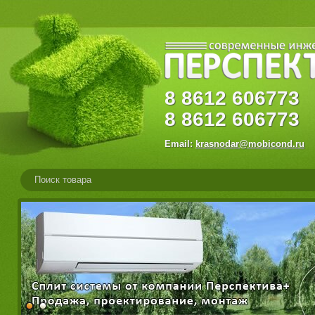
8
8612
60677
8
8612
606773
Email:
krasnodar@mobicond.ru