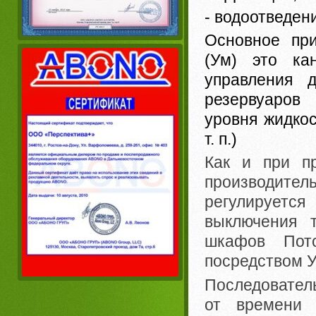
- водоотведен
Основное пр
(Ум)
это ка
управления 
резервуаров
уровня жидко
т. п.)
Как и при п
производитель
регулируетс
выключения 
шкафов Пот
посредством У
Последовател
от времени 