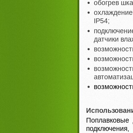
обогрев шк
охлаждени
IP54;
подключени
датчики влаж
возможность
возможност
возможно
автоматизац
возможность
Использован
Поплавковые 
подключения