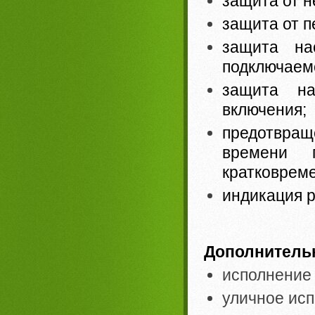
защита от н
защита от п
защита на
подключаемог
защита на
включения;
предотвращ
времени 
кратковреме
индикация р
Дополнительн
исполнение
уличное исп