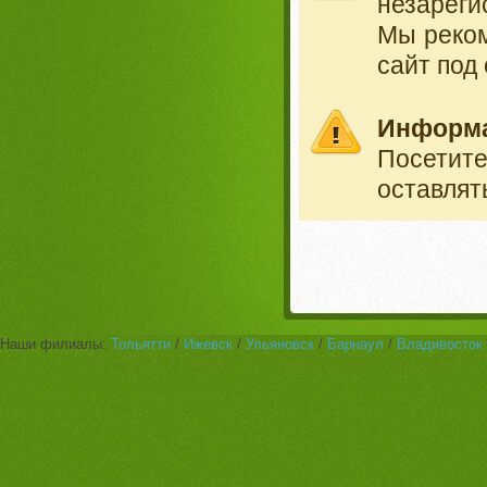
незареги
Мы реко
сайт под
Информ
Посетит
оставлят
Наши филиалы:
Тольятти
/
Ижевск
/
Ульяновск
/
Барнаул
/
Владивосток