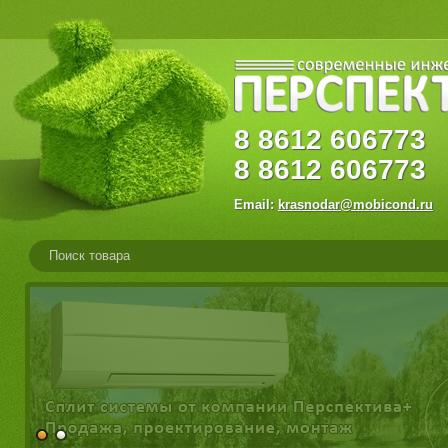
8
8612
60677
8
8612
606773
Email:
krasnodar@mobicond.ru