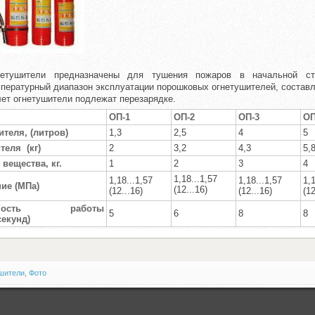
нетушители предназначены для тушения пожаров в начальной ст
пературный диапазон эксплуатации порошковых огнетушителей, составляе
лет огнетушители подлежат перезарядке.
ОП-1
ОП-2
ОП-3
ОП
теля, (литров)
1,3
2,5
4
5
теля (кг)
2
3,2
4,3
5,
вещества, кг.
1
2
3
4
1,18...1,57
1,18...1,57
1,18...1,57
1,1
ие (MПa)
(12...16)
(12...16)
(12...16)
(12
ельность работы
5
6
8
8
секунд)
шители
,
Фото