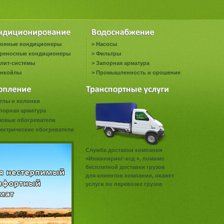
онные кондиционеры
>
Насосы
реносные кондиционеры
>
Фильтры
лит-системы
>
Запорная арматура
нкойлы
>
Промышленность и орошение
тлы и колонки
порная арматура
зовые обогреватели
ектрические обогреватели
Служба доставки компании
«Инжиниринг-ксд », помимо
бесплатной доставки грузов
для клиентов компании, окажет
услуги по перевозке грузов