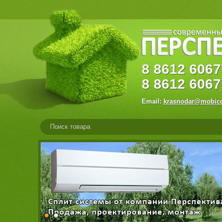
8
8612
60
8
8612
6067
Email:
krasnodar@mobico