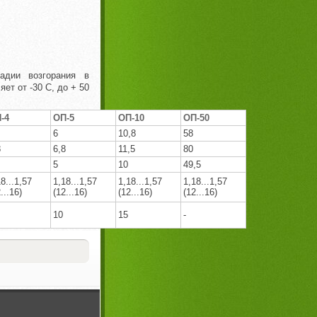
адии возгорания в
т от -30 С, до + 50
-4
ОП-5
ОП-10
ОП-50
6
10,8
58
8
6,8
11,5
80
5
10
49,5
8...1,57
1,18...1,57
1,18...1,57
1,18...1,57
...16)
(12...16)
(12...16)
(12...16)
10
15
-